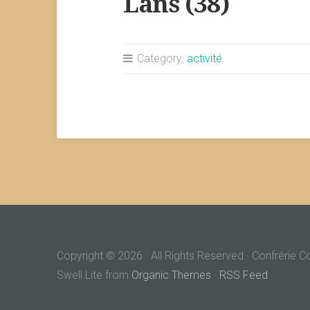
Lans (38)
Category:
activité
Copyright © 2026 · All Rights Reserved · Confrérie 
Swell Lite from
Organic Themes
·
RSS Feed