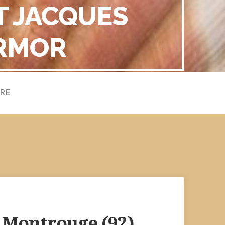
T JACQUES
ARMOR
RE
 à Montrouge (92)