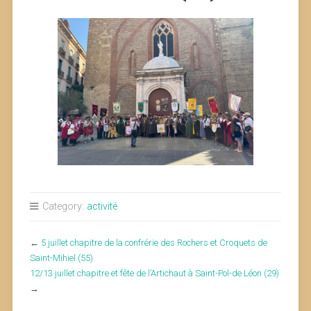
Category:
activité
←
5 juillet chapitre de la confrérie des Rochers et Croquets de
Saint-Mihiel (55)
12/13 juillet chapitre et fête de l’Artichaut à Saint-Pol-de Léon (29)
→